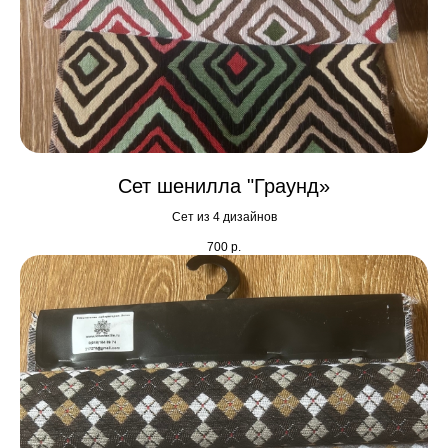
Сет шенилла "Граунд»
Сет из 4 дизайнов
700
р.