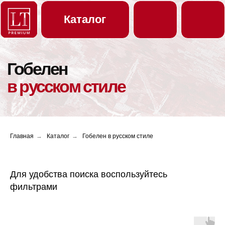
Каталог
Гобелен
Новинки
в русском стиле
Образцы
Контакты
Публикации
Скачать каталог
Вам перезвонить?
Главная
→
Каталог
→
Гобелен в русском стиле
Для удобства поиска воспользуйтесь
фильтрами