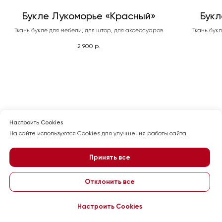
Политика
Букле Лукоморье «Красный»
Букл
конфиденциальности
Ткань букле для мебели, для штор, для аксессуаров
Ткань бук
2 900
р.
Настроить Cookies
На сайте используются Cookies для улучшения работы сайта.
Принять все
Отклонить все
Настроить Cookies