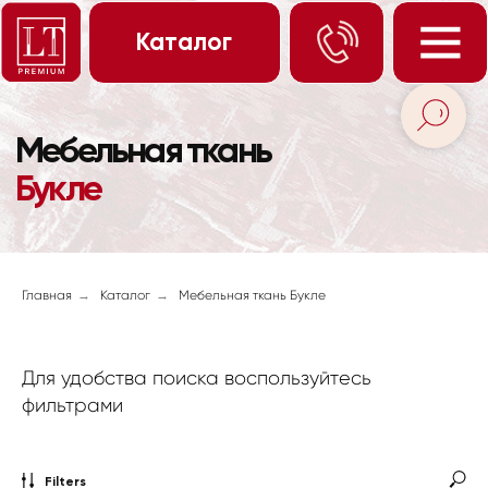
Каталог
Мебельная ткань
Новинки
Букле
Образцы
Контакты
Публикации
Скачать каталог
Вам перезвонить?
Главная
→
Каталог
→
Мебельная ткань Букле
Для удобства поиска воспользуйтесь
фильтрами
Filters