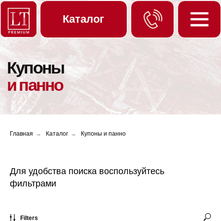
Каталог
Купоны
Новинки
и панно
Образцы
Контакты
Публикации
Скачать каталог
Вам перезвонить?
Главная
→
Каталог
→
Купоны и панно
Для удобства поиска воспользуйтесь
фильтрами
Filters