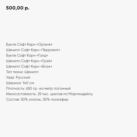
500,00
р.
Добавить в корзину
Букле Софт Корн «Оранж»
Шенилл Софт Корн «Терракот»
Букле Софт Корн «Голд»
Шенилл Софт Корн «Грэй»
Шенилл Софт Корн «Блэк»
Тип ткани: Шенилл
Узор: Русский
Ширина: 140 см.
Плотность: 650 гр. на метр погонный
Износостойкость: 25 тыс. циклов по Мартиндейлу
Состав: 50% хлопок, 50% полиэфир