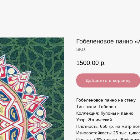
Гобеленовое панно «
SKU:
1500,00
р.
Добавить в корзину
Гобеленовое панно на стену
Тип ткани: Гобелен
Коллекция: Купоны и панно
Узор: Этнический
Плотность: 650 гр. на метр по
Износостойкость: 25 тыс. цик
Состав: 70% хлопок, 30% пол