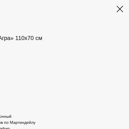
Агра» 110x70 см
гонный
лов по Мартиндейлу
иэфир