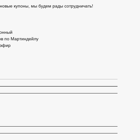
новые купоны, мы будем рады сотрудничать!
гонный
лов по Мартиндейлу
иэфир