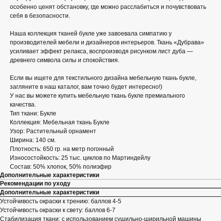
особенно ценят обстановку, где можно расслабиться и почувствовать
себя в безопасности.
Наша коллекция тканей букле уже завоевала симпатию у
производителей мебели и дизайнеров интерьеров. Ткань «Дубрава»
усиливает эффект релакса, воспроизводя рисунком лист дуба —
древнего символа силы и спокойствия.
Если вы ищете для текстильного дизайна мебельную ткань букле,
загляните в наш каталог, вам точно будет интересно!)
У нас вы можете купить мебельную ткань букле премиального
качества.
Тип ткани: Букле
Коллекция: Мебельная ткань Букле
Узор: Растительный орнамент
Ширина: 140 см.
Плотность: 650 гр. на метр погонный
Износостойкость: 25 тыс. циклов по Мартиндейлу
Состав: 50% хлопок, 50% полиэфир
Дополнительные характеристики
Рекомендации по уходу
Дополнительные характеристики
Устойчивость окраски к трению: баллов 4-5
Устойчивость окраски к свету: баллов 6-7
Стабилизация ткани: с использованием сушильно-ширильной машины