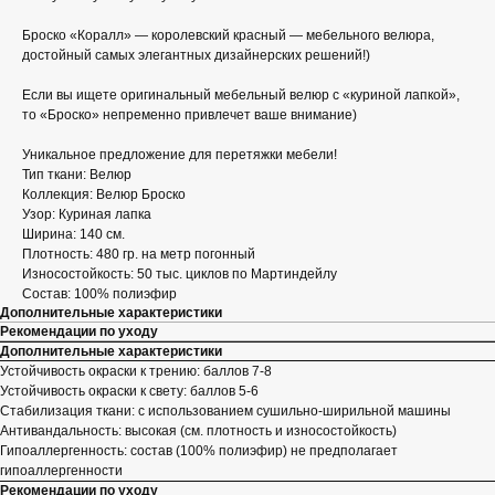
Броско «Коралл» — королевский красный — мебельного велюра,
достойный самых элегантных дизайнерских решений!)
Если вы ищете оригинальный мебельный велюр с «куриной лапкой»,
то «Броско» непременно привлечет ваше внимание)
Уникальное предложение для перетяжки мебели!
Тип ткани: Велюр
Коллекция: Велюр Броско
Узор: Куриная лапка
Ширина: 140 см.
Плотность: 480 гр. на метр погонный
Износостойкость: 50 тыс. циклов по Мартиндейлу
Состав: 100% полиэфир
Дополнительные характеристики
Рекомендации по уходу
Дополнительные характеристики
Устойчивость окраски к трению: баллов 7-8
Устойчивость окраски к свету: баллов 5-6
Стабилизация ткани: с использованием сушильно-ширильной машины
Антивандальность: высокая (см. плотность и износостойкость)
Гипоаллергенность: состав (100% полиэфир) не предполагает
гипоаллергенности
Рекомендации по уходу