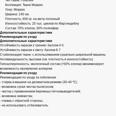
Тип ткани: Гобелен
Коллекция: Ткани Моррис
Узор: Моррис
Ширина: 140 см.
Плотность: 650 гр. на метр погонный
Износостойкость: 25 тыс. циклов по Мартиндейлу
Состав: 70% хлопок, 30% полиэфир
Дополнительные характеристики
Рекомендации по уходу
Дополнительные характеристики
Устойчивость окраски к трению: баллов 4-5
Устойчивость окраски к свету: баллов 6-7
Стабилизация ткани: с использованием сушильно-ширильной машины
Антивандальность: высокая (см. плотность и износостойкость)
Гипоаллергенность: экологичный состав (>50% хлопка) минимизирует
возможность проявления аллергии
Рекомендации по уходу
Рекомендации по уходу за гобеленом:
- стирка в машине на деликатном режиме (30-40 ℃);
- возможна сухая чистка пылесосом;
- чистка с применением бережных пятновыводителей;
- возможна химчистка;
- глажка с обратной стороны;
- не использовать отбеливатель.