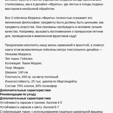
стилизованы, как и в дизайне «Фрукты», где листья и плоды поданы
мастером в необычной обработке.
Все 3 гобелена Морриса «Фрукты» полностью отражают его
жизненную философию: предметы быта должны быть ценными, как
предметы искусства. Они призваны пробуждать в человеке лучшие
качества. Например, вызывать воспоминания о прекрасном летнем
дне, проведенном в живописном фруктовом саду!
Предлагаем наполнять нашу жизнь гармонией и красотой, а помогут
нам в этом великолепные гобелены мэтра текстильного дизайна —
Уильяма Морриса.
Тип ткани: Гобелен
Коллекция: Ткани Моррис
Узор: Моррис
Ширина: 140 см.
Плотность: 650 гр. на метр погонный
Износостойкость: 25 тыс. циклов по Мартиндейлу
Состав: 70% хлопок, 30% полиэфир
Дополнительные характеристики
Рекомендации по уходу
Дополнительные характеристики
Устойчивость окраски к трению: баллов 4-5
Устойчивость окраски к свету: баллов 6-7
Стабилизация ткани: с использованием сушильно-ширильной машины