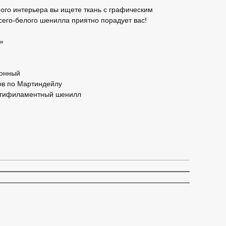
ого интерьера вы ищете ткань с графическим
сего-белого шенилла приятно порадует вас!
»
гонный
лов по Мартиндейлу
льтифиламентный шенилл