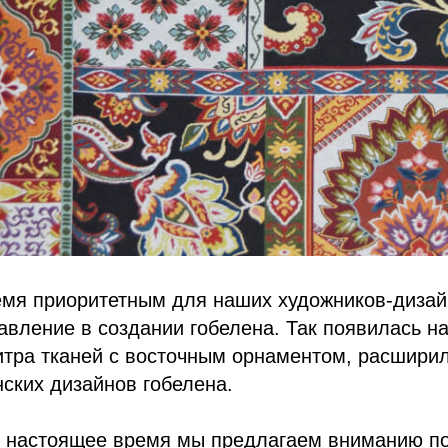
емя приоритетным для наших художников-дизай
авление в создании гобелена. Так появилась на
итра тканей с восточным орнаментом, расшири
нских дизайнов гобелена.
в настоящее время мы предлагаем вниманию по