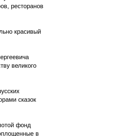
ов, ресторанов
ельно красивый
Сергеевича
тву великого
русских
орами сказок
лотой фонд
воплощенные в