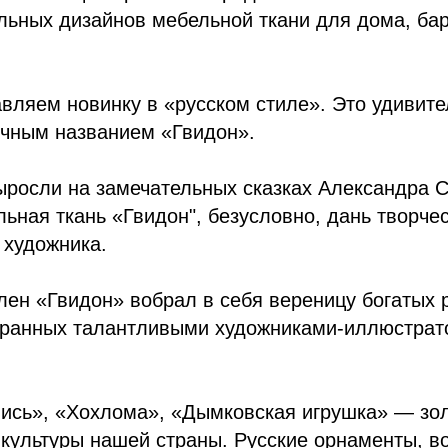
льных дизайнов мебельной ткани для дома, бар
вляем новинку в «русском стиле». Это удивит
очным названием «Гвидон».
ыросли на замечательных сказках Александра 
ьная ткань «Гвидон", безусловно, дань творчес
 художника.
ен «Гвидон» вобрал в себя вереницу богатых 
бранных талантливыми художниками-иллюстрат
пись», «Хохлома», «Дымковская игрушка» — зо
 культуры нашей страны. Русские орнаменты, 