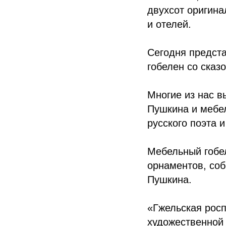
двухсот оригина
и отелей.
Сегодня предста
гобелен со сказ
Многие из нас в
Пушкина и мебел
русского поэта и
Мебельный гобел
орнаментов, со
Пушкина.
«Гжельская рос
художественной