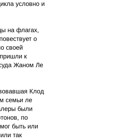
икла условно и
цы на флагах,
повествует о
но своей
 пришли к
 суда Жаном Ле
твовавшая Клод
м семьи ле
алеры были
тонов, по
мог быть или
или так