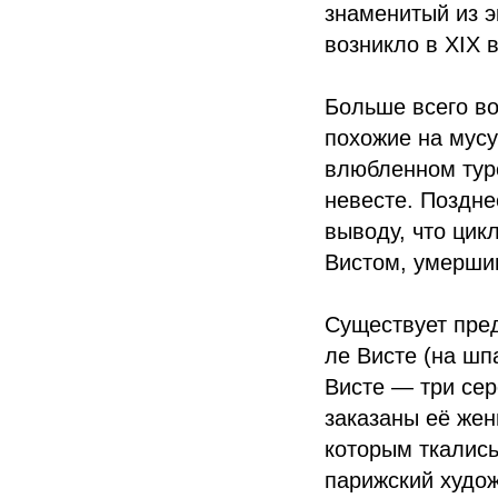
знаменитый из э
возникло в XIX в
Больше всего в
похожие на мусу
влюбленном туре
невесте. Поздне
выводу, что цик
Вистом, умершим
Существует пре
ле Висте (на шп
Висте — три се
заказаны её же
которым ткались
парижский худож