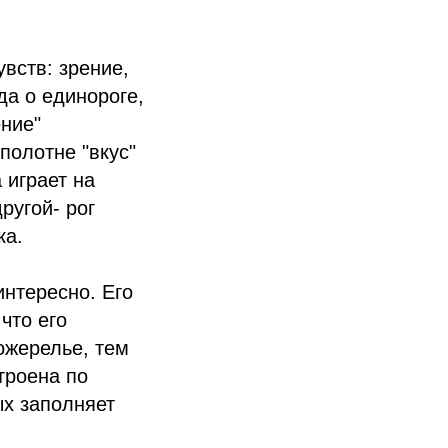
вств: зрение,
да о единороге,
ение"
полотне "вкус"
 играет на
ругой- рог
ка.
нтересно. Его
что его
ожерелье, тем
троена по
ых заполняет