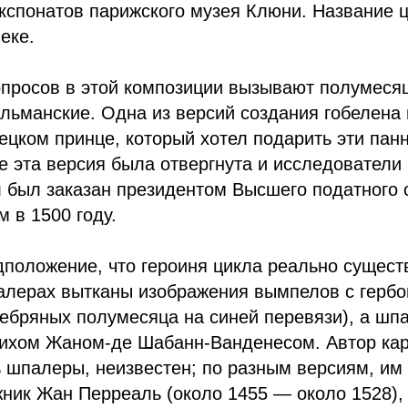
кспонатов парижского музея Клюни. Название ц
еке.
опросов в этой композиции вызывают полумеся
льманские. Одна из версий создания гобелена 
цком принце, который хотел подарить эти пан
е эта версия была отвергнута и исследователи
л был заказан президентом Высшего податного
 в 1500 году.
дположение, что героиня цикла реально сущес
алерах вытканы изображения вымпелов с гербо
ребряных полумесяца на синей перевязи), а шп
нихом Жаном-де Шабанн-Ванденесом. Автор кар
 шпалеры, неизвестен; по разным версиям, им 
ник Жан Перреаль (около 1455 — около 1528), 