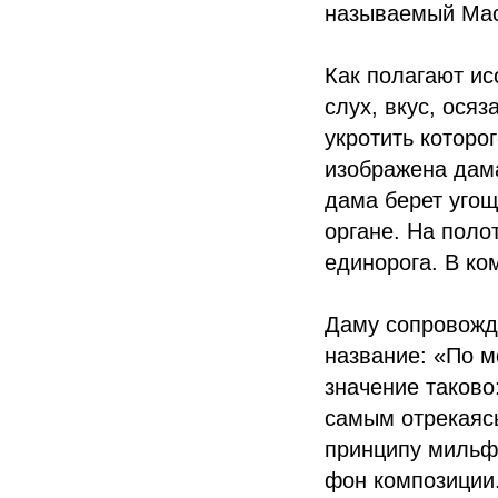
называемый Мас
Как полагают ис
слух, вкус, ося
укротить которо
изображена дама
дама берет угощ
органе. На поло
единорога. В ко
Даму сопровожда
название: «По м
значение таково
самым отрекаясь
принципу мильфл
фон композиции