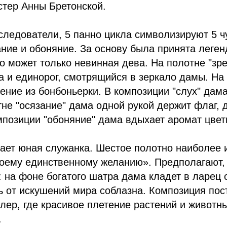
тер Анны Бретонской.
следователи, 5 панно цикла символизируют 5 чу
зание и обоняние. За основу была принята леген
го может только невинная дева. На полотне "зр
 и единорог, смотрящийся в зеркало дамы. На 
ение из бонбоньерки. В композиции "слух" дама
тне "осязание" дама одной рукой держит флаг, д
мпозиции "обоняние" дама вдыхает аромат цвет
ет юная служанка. Шестое полотно наиболее и
оему единственному желанию». Предполагают, 
: на фоне богатого шатра дама кладет в ларец 
 от искушений мира соблазна. Композиция пос
ер, где красивое плетение растений и животн
.