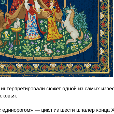
 интерпретировали сюжет одной из самых изве
ековья.
с единорогом» — цикл из шести шпалер конца X