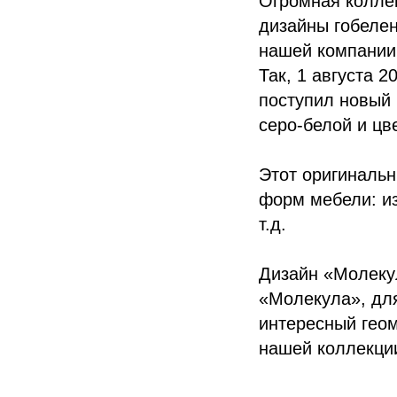
Огромная коллек
дизайны гобелен
нашей компании.
Так, 1 августа 
поступил новый 
серо-белой и цв
Этот оригиналь
форм мебели: из
т.д.
Дизайн «Молекул
«Молекула», для
интересный геом
нашей коллекции