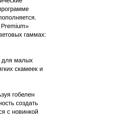
тические
 программе
пополняется.
T Premium»
ветовых гаммах:
т для малых
ягких скамеек и
зуя гобелен
ость создать
ся с новинкой