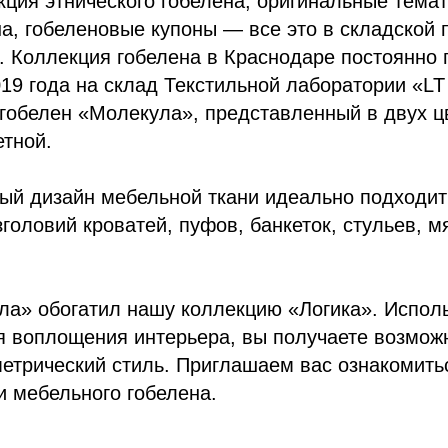
ция этнического гобелена, оригинальные тема
а, гобеленовые купоны — все это в складской
 Коллекция гобелена в Краснодаре постоянно 
2019 года на склад Текстильной лаборатории «L
гобелен «Молекула», представленный в двух ц
етной.
ный дизайн мебельной ткани идеально подходи
головий кроватей, пуфов, банкеток, стульев, м
а» обогатил нашу коллекцию «Логика». Исполь
 воплощения интерьера, вы получаете возможн
етрический стиль. Приглашаем вас ознакомить
 мебельного гобелена.