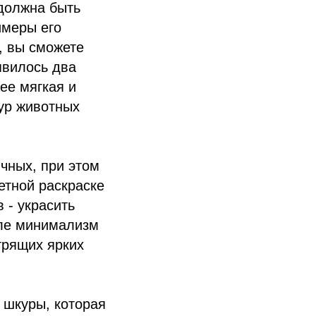
должна быть
имеры его
, вы сможете
явилось два
ее мягкая и
ур животных
ичных, при этом
етной раскраске
 - украсить
иле минимализм
трящих ярких
 шкуры, которая