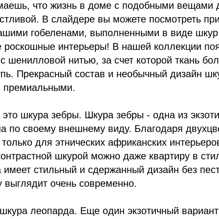
маешь, что жизнь в доме с подобными вещами 
стливой. В слайдере вы можете посмотреть пр
нашими гобеленами, выполненными в виде шкур
е роскошные интерьеры! В нашей коллекции по
с шенилловой нитью, за счет которой ткань бол
пь. Прекрасный состав и необычный дизайн шк
и премиальными.
 это шкура зебры. Шкура зебры - одна из экзот
а по своему внешнему виду. Благодаря двухцв
 только для этнических африканских интерьеров
контрастной шкурой можно даже квартиру в ст
а имеет стильный и сдержанный дизайн без пес
у выглядит очень современно.
 шкура леопарда. Еще один экзотичный вариант