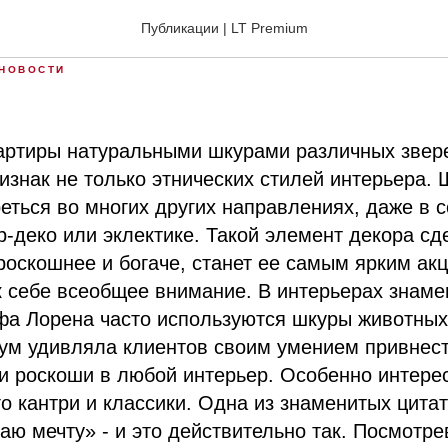
 Звериный стиль
Публикации | LT Premium
НОВОСТИ
ртиры натуральными шкурами различных звере
изнак не только этнических стилей интерьера. 
еться во многих других направлениях, даже в 
р-деко или эклектике. Такой элемент декора сд
оскошнее и богаче, станет ее самым ярким ак
 себе всеобщее внимание. В интерьерах знаме
фа Лорена часто используются шкуры животных
ум удивляла клиентов своим умением привнест
и роскоши в любой интерьер. Особенно интере
го кантри и классики. Одна из знаменитых цита
аю мечту» - и это действительно так. Посмотре