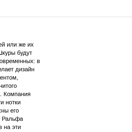
й или же их
Шкуры будут
современных: в
елает дизайн
центом,
нитого
. Компания
и нотки
сны его
т Ральфа
в на эти