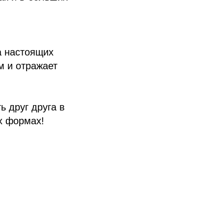
а настоящих
м и отражает
ь друг друга в
х формах!