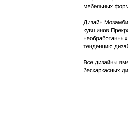
мебельных форм
Дизайн Мозамбик
кувшинов.Прекра
необработанных
тенденцию диза
Все дизайны вме
бескаркасных ди