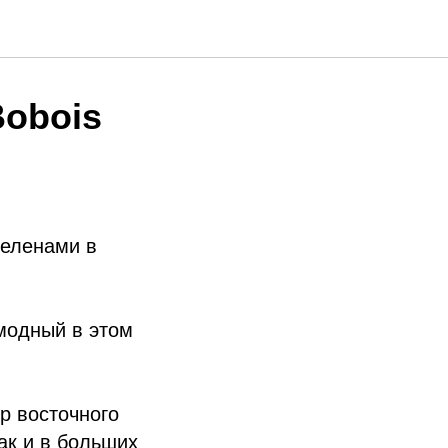
Bobois
беленами в
модный в этом
р восточного
ак и в больших