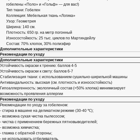
гобелены «Поло» и «Гольф» — для вас!)
Тип ткани: Гобелен
Коллекция: Мебельная ткань «Логика»
Узор: Геометрия
Ширина: 140 см.
Плотность: 650 гр. на метр погонный
Износостойкость: 25 тыс. циклов по Мартиндейлу
Состав: 70% хлопок, 30% полиэфир
Дополнительные характеристики
Рекомендации по уходу
Дополнительные характеристики
Устойчивость окраски к трению: баллов 4-5
Устойчивость окраски к свету: баллов 6-7
Стабилизация ткани: с использованием сушильно-ширильной машины
Антивандальность: высокая (см. плотность и износостойкость)
Гипоаллергенность: экологичный состав (>50% хлопка) минимизирует
возможность проявления аллергии
Рекомендации по уходу
Рекомендации по уходу за гобеленом:
- стирка в машине на деликатном режиме (30-40 ℃);
- возможна сухая чистка пылесосом;
- чистка с применением бережных пятновыводителей;
- возможна химчистка;
- глажка с обратной стороны;
- не использовать отбеливатель.