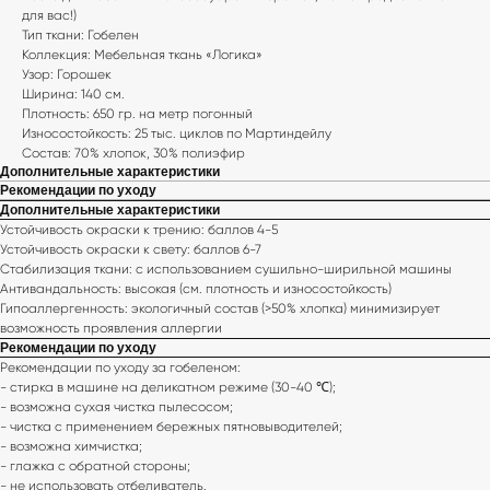
для вас!)
Тип ткани: Гобелен
Коллекция: Мебельная ткань «Логика»
Узор: Горошек
Ширина: 140 см.
Плотность: 650 гр. на метр погонный
Износостойкость: 25 тыс. циклов по Мартиндейлу
Состав: 70% хлопок, 30% полиэфир
Дополнительные характеристики
Рекомендации по уходу
Дополнительные характеристики
Устойчивость окраски к трению: баллов 4-5
Устойчивость окраски к свету: баллов 6-7
Стабилизация ткани: с использованием сушильно-ширильной машины
Антивандальность: высокая (см. плотность и износостойкость)
Гипоаллергенность: экологичный состав (>50% хлопка) минимизирует
возможность проявления аллергии
Рекомендации по уходу
Рекомендации по уходу за гобеленом:
- стирка в машине на деликатном режиме (30-40 ℃);
- возможна сухая чистка пылесосом;
- чистка с применением бережных пятновыводителей;
- возможна химчистка;
- глажка с обратной стороны;
- не использовать отбеливатель.