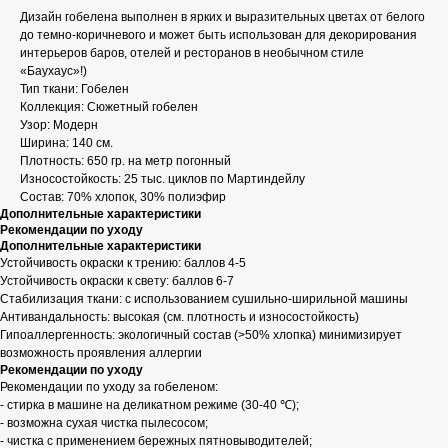
Дизайн гобелена выполнен в ярких и выразительных цветах от белого
до темно-коричневого и может быть использован для декорирования
интерьеров баров, отелей и ресторанов в необычном стиле
«Баухаус»!)
Тип ткани: Гобелен
Коллекция: Сюжетный гобелен
Узор: Модерн
Ширина: 140 см.
Плотность: 650 гр. на метр погонный
Износостойкость: 25 тыс. циклов по Мартиндейлу
Состав: 70% хлопок, 30% полиэфир
Дополнительные характеристики
Рекомендации по уходу
Дополнительные характеристики
Устойчивость окраски к трению: баллов 4-5
Устойчивость окраски к свету: баллов 6-7
Стабилизация ткани: с использованием сушильно-ширильной машины
Антивандальность: высокая (см. плотность и износостойкость)
Гипоаллергенность: экологичный состав (>50% хлопка) минимизирует
возможность проявления аллергии
Рекомендации по уходу
Рекомендации по уходу за гобеленом:
- стирка в машине на деликатном режиме (30-40 ℃);
- возможна сухая чистка пылесосом;
- чистка с применением бережных пятновыводителей;