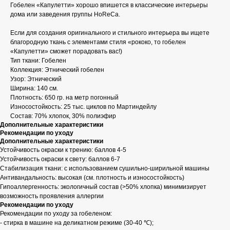
Гобелен «Капулетти» хорошо впишется в классические интерьеры
дома или заведения группы HoReCa.
Если для создания оригинального и стильного интерьера вы ищете
благородную ткань с элементами стиля «рококо, то гобелен
«Капулетти» сможет порадовать вас!)
Тип ткани: Гобелен
Коллекция: Этнический гобелен
Узор: Этнический
Ширина: 140 см.
Плотность: 650 гр. на метр погонный
Износостойкость: 25 тыс. циклов по Мартиндейлу
Состав: 70% хлопок, 30% полиэфир
Дополнительные характеристики
Рекомендации по уходу
Дополнительные характеристики
Устойчивость окраски к трению: баллов 4-5
Устойчивость окраски к свету: баллов 6-7
Стабилизация ткани: с использованием сушильно-ширильной машины
Антивандальность: высокая (см. плотность и износостойкость)
Гипоаллергенность: экологичный состав (>50% хлопка) минимизирует
возможность проявления аллергии
Рекомендации по уходу
Рекомендации по уходу за гобеленом:
- стирка в машине на деликатном режиме (30-40 ℃);