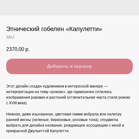
Этнический гобелен «Капулетти»
SKU:
2370,00
р.
Добавить в корзину
Этот дизайн создан художником в интересной манере —
интерпретации на тему «рококо», где гармонично сплелись
изображения раковин и растений (отличительная черта стиля рококо
с XVIII века).
Нежная, даже изысканная, цветовая гамма вобрала всю палитру
ранней весны (зеленые, бирюзовые, розовые тона), сподвигла
выбрать для дизайна название, рождающее ассоциацию с юной и
прекрасной Джульеттой Капулетти.