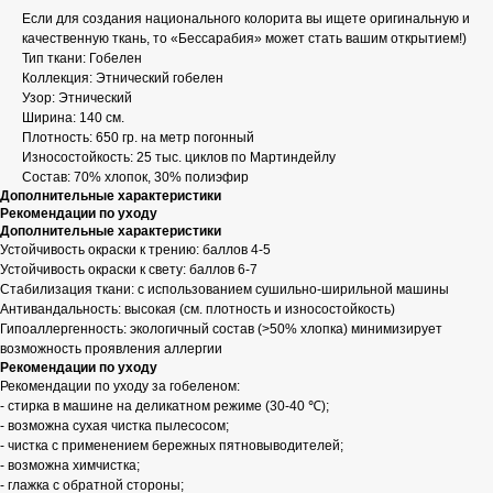
Если для создания национального колорита вы ищете оригинальную и
качественную ткань, то «Бессарабия» может стать вашим открытием!)
Тип ткани: Гобелен
Коллекция: Этнический гобелен
Узор: Этнический
Ширина: 140 см.
Плотность: 650 гр. на метр погонный
Износостойкость: 25 тыс. циклов по Мартиндейлу
Состав: 70% хлопок, 30% полиэфир
Дополнительные характеристики
Рекомендации по уходу
Дополнительные характеристики
Устойчивость окраски к трению: баллов 4-5
Устойчивость окраски к свету: баллов 6-7
Стабилизация ткани: с использованием сушильно-ширильной машины
Антивандальность: высокая (см. плотность и износостойкость)
Гипоаллергенность: экологичный состав (>50% хлопка) минимизирует
возможность проявления аллергии
Рекомендации по уходу
Рекомендации по уходу за гобеленом:
- стирка в машине на деликатном режиме (30-40 ℃);
- возможна сухая чистка пылесосом;
- чистка с применением бережных пятновыводителей;
- возможна химчистка;
- глажка с обратной стороны;